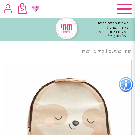
0
משלוח מהיום להיום
באזור המרכז!
משלוח חינם ברכישה
מעל 300 ש"ח
וכן
רכזי
תותי במושב
|
תיק גן עצלן
פתור
פתיחת
פריט
גישות