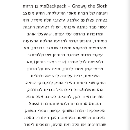
Backpack – Gnowy the Slothתיק גן מרווח
ויפיפה של חברת סאסי האיטלקיה. התיק מעוצב
בצורת עצלןעם אלמנט עיצובי תלת מימדי, הוא
עשוי מבד כותנה איכותי, יש לו רצועות רחבות
ומרופדות בהדפס עלי עצים, שהעצלן אוהב
במיוחד, ותופסן קדמי למניעת החלקת הרצועות
מהכתפיים.לתיקתא חיצוני שנסגר ברוכסן, תא
עיקרי מרווח שנסגר ברוכסן שיכוללהיסגר
ולהיפתח לכל אורכו (שני ראשי רוכסן),תא
פנימי קטן צמוד לדופן, תוית שם על הדופן
הפנימית, ידית עליונה לנשיאה ולתלית
התיקושני כיסים בצידי התיק לבקבוקי שתיה.
הוא מושלם!גדול דיולהכיל בגדים להחלפה,
ספרים וציוד לגן, לחוגים, לשינה אצל סבא
וסבתא או חברים ולנסיעות.חברת Sassi
האיטלקית יוצרת משחקי קרטון וספרי משחק
באיכות מרשימה ובעיצוב רענן וייחודי, כאלה
שמרחיבים את הלב ואת הדעת, והופכים לימוד