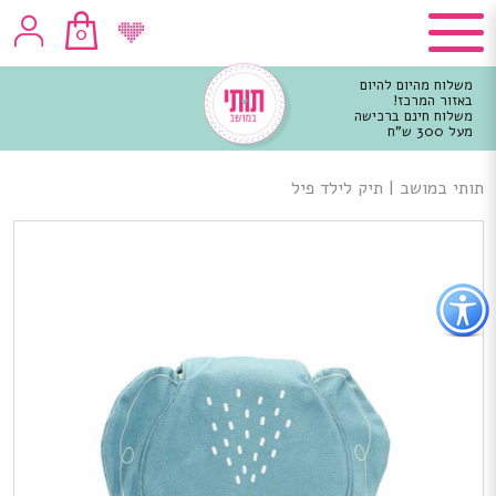
0
משלוח מהיום להיום
באזור המרכז!
משלוח חינם ברכישה
מעל 300 ש"ח
וכן
רכזי
תותי במושב
|
תיק לילד פיל
פתור
פתיחת
פריט
גישות