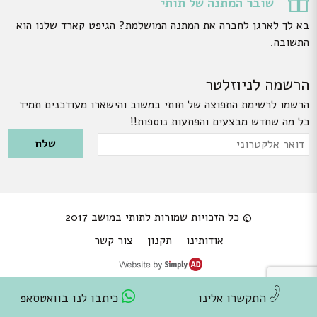
שובר המתנה של תותי
בא לך לארגן לחברה את המתנה המושלמת? הגיפט קארד שלנו הוא
התשובה.
הרשמה לניוזלטר
הרשמו לרשימת התפוצה של תותי במשוב והישארו מעודכנים תמיד
כל מה שחדש מבצעים והפתעות נוספות!!
Please leave this field empty.
דואר
אלקטרוני
© כל הזכויות שמורות לתותי במושב 2017
אודותינו
תקנון
צור קשר
התקשרו אלינו
כיתבו לנו בוואטסאפ