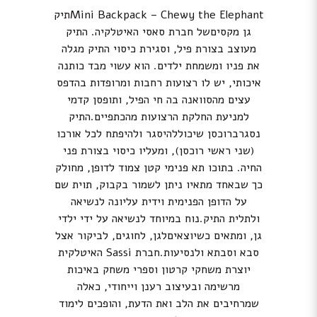
Mini Backpack – Chewy the Elephantתיק
גן מקסיםשל חברת סאסי האיטלקיה. התיק
מעוצב בצורת פיל, וסגירת כיסוי התיק מגלה
את פניו ומשמחת ילדים. הוא עשוי מבד כותנה
איכותי, יש לו רצועות רחבות ומרופדות בהדפס
עצים מהסוואנה בה חי הפיל, ותופסן קדמי
למניעת החלקת הרצועות מהכתפיים.התיק
נסגרברוכסן שיכוללהיסגר ולהיפתח לכל אורכו
(שני ראשי רוכסן), ומעליו כיסוי בצורת פני
החיה. בתוכו תא פנימי קטן צמוד לדופן, מחולק
כך שבאחד מתאיו ניתן לשמור בקבוק, תוית שם
על הדופן הפנימית וידית עליונה לנשיאה
ולתלית התיק.נוח במיוחד לנשיאה על ידי ילדי
גן, ומתאים כשיוצאיםלגן, לחוגים, לביקור אצל
סבא וסבתא ולנסיעות.חברת Sassi האיטלקית
יוצרת משחקי קרטון וספרי משחק באיכות
מרשימה ובעיצוב רענן וייחודי, כאלה
שמרחיבים את הלב ואת הדעת, והופכים לימוד