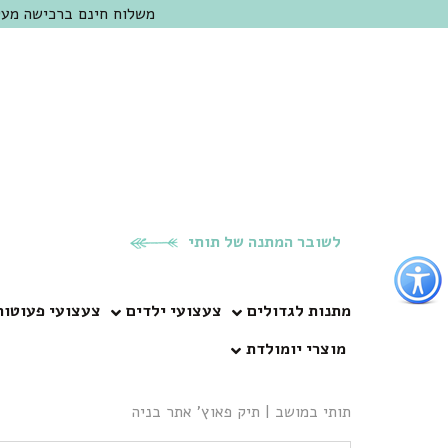
משלוח חינם ברכישה מעל 300 ש"ח | אופציה למשלוח מהיום להיום באזור המרכז | מוזמנים לבקר בחנות בכפר
לשובר המתנה של תותי
פתור
פתיחת
פריט
מתנות לגדולים
צעצועי ילדים
צעצועי פעוטות
גישות
מוצרי יומולדת
וכן
רכזי
תותי במושב
|
תיק פאוץ’ אתר בניה