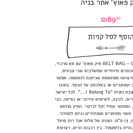
 פאוץ’ אתר בניה
₪
89
90
וסף לסל קניות
BELT BAG – CONSTRUCTION תיק פאוץ’ עם תא מרכזי,
וכסנים מיוחדים שמשלבים שני צבעים,
ורצועה מפוספסת שניתנת להתאמה. אפשר
 המותניים או באלכסון על הכתף. בתוכו
בטנה פנימית מעוצבת ותוית “I Belong To….”. לכל יציאה
ים, לגינה, לשיטוט עירוני או נסיעה. הכי
 ומחומר עמיד וקל לניקוי. התיק מודפס
 עשוי מחומרים ממוחזרים וניתן למחזור.
גודל תיק: 29 ס”מ, 13 ס”מ. הצוות של פלוס אנד רוק פועל
גלית בלאקפול. בין רכבות הרים, רצועות