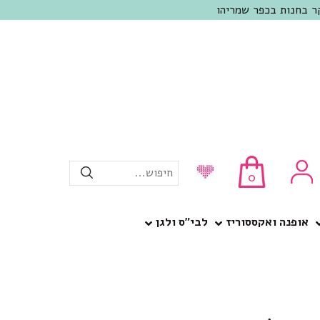
חיפוש...
0
אופנה ואקססוריז
לבי”ס ולגן