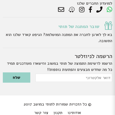
למועדון החברים שלנו
שובר המתנה של תותי
בא לך לארגן לחברה את המתנה המושלמת? הגיפט קארד שלנו הוא
התשובה.
הרשמה לניוזלטר
הרשמו לרשימת התפוצה של תותי במשוב והישארו מעודכנים תמיד
כל מה שחדש מבצעים והפתעות נוספות!!
Please leave this field empty.
דואר
אלקטרוני
© כל הזכויות שמורות לתותי במושב 2017
אודותינו
תקנון
צור קשר