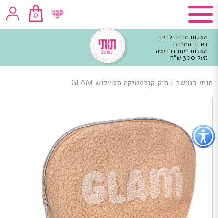
0
משלוח מהיום להיום
באזור המרכז!
משלוח חינם ברכישה
מעל 300 ש"ח
וכן
רכזי
תותי במושב
|
תיק קוסמטיקה סטיילוש GLAM
פתור
פתיחת
פריט
גישות