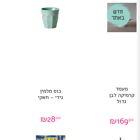
מעמד
כוס מלמין
קרמיקה לבן
גידי – חאקי
גדול
₪
28
00
₪
169
90