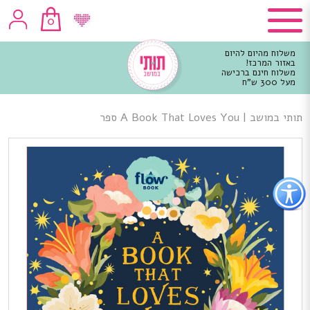
0
משלוח מהיום להיום
באזור המרכז!
משלוח חינם ברכישה
מעל 300 ש"ח
וכן
רכזי
תותי במושב
|
A Book That Loves You ספר
פתור
פתיחת
פריט
גישות