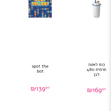
כוס לאטה
spot the
תרמית 480
bot
לבן
₪
139
90
₪
169
90