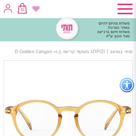
0
משלוח מהיום להיום
באזור המרכז!
משלוח חינם ברכישה
מעל 300 ש"ח
וכן
רכזי
תותי במושב
|
IZIPIZI משקפי קריאה D Golden Canyon +1,5
פתור
פתיחת
פריט
גישות