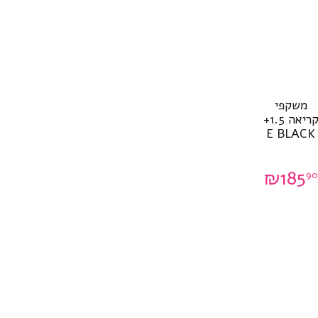
משקפי
קריאה 1.5+
E BLACK
₪
185
90