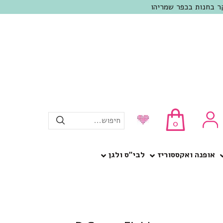
חיפוש...
0
אופנה ואקססוריז
לבי”ס ולגן