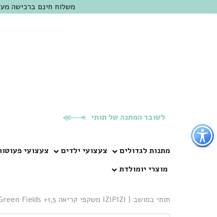
משלוח חינם ברכישה מעל 300 ש"ח | אופציה למשלוח מהיום להיום באזור המרכז | מוזמנים לבקר בחנות בכפר
לשובר המתנה של תותי
פתור
פתיחת
פריט
מתנות לגדולים
צעצועי ילדים
צעצועי פעוטות
גישות
מוצרי יומולדת
וכן
רכזי
תותי במושב
|
IZIPIZI משקפי קריאה D Green Fields +1,5