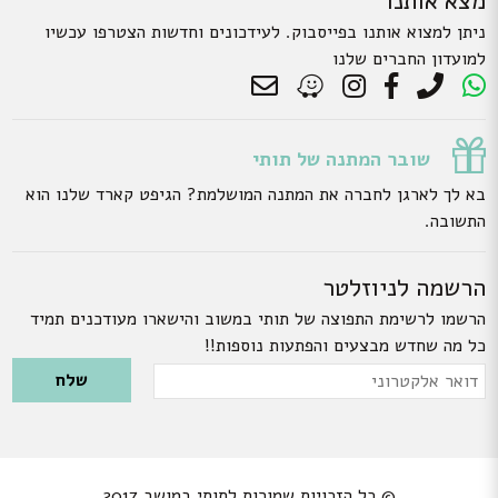
מצא אותנו
ניתן למצוא אותנו בפייסבוק. לעידכונים וחדשות הצטרפו עכשיו
למועדון החברים שלנו
שובר המתנה של תותי
בא לך לארגן לחברה את המתנה המושלמת? הגיפט קארד שלנו הוא
התשובה.
הרשמה לניוזלטר
הרשמו לרשימת התפוצה של תותי במשוב והישארו מעודכנים תמיד
כל מה שחדש מבצעים והפתעות נוספות!!
Please leave this field empty.
דואר
אלקטרוני
© כל הזכויות שמורות לתותי במושב 2017