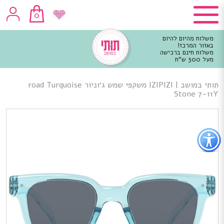
0
משלוח מהיום להיום
באזור המרכז!
משלוח חינם ברכישה
מעל 300 ש"ח
וכן
רכזי
תותי במושב
|
IZIPIZI משקפי שמש ג׳וניור road Turquoise
Stone 7-11Y
פתור
פתיחת
פריט
גישות