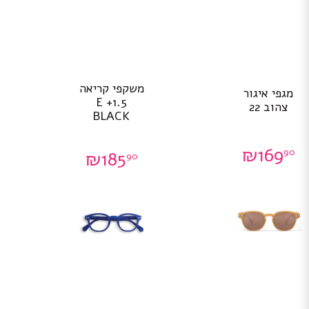
משקפי קריאה
מגפי איגור
1.5+ E
צהוב 22
BLACK
₪
169
90
₪
185
90