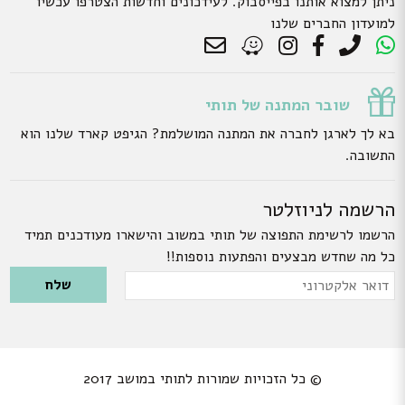
ניתן למצוא אותנו בפייסבוק. לעידכונים וחדשות הצטרפו עכשיו
למועדון החברים שלנו
שובר המתנה של תותי
בא לך לארגן לחברה את המתנה המושלמת? הגיפט קארד שלנו הוא
התשובה.
הרשמה לניוזלטר
הרשמו לרשימת התפוצה של תותי במשוב והישארו מעודכנים תמיד
כל מה שחדש מבצעים והפתעות נוספות!!
Please leave this field empty.
דואר
אלקטרוני
© כל הזכויות שמורות לתותי במושב 2017