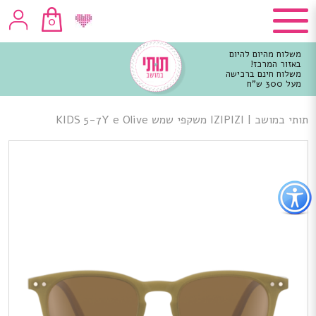
0
משלוח מהיום להיום
באזור המרכז!
משלוח חינם ברכישה
מעל 300 ש"ח
וכן
רכזי
תותי במושב
|
IZIPIZI משקפי שמש KIDS 5-7Y e Olive
פתור
פתיחת
פריט
גישות