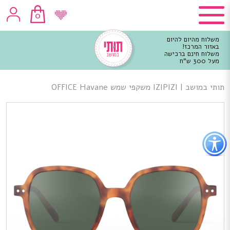
0
משלוח מהיום להיום
באזור המרכז!
משלוח חינם ברכישה
מעל 300 ש"ח
וכן
רכזי
תותי במושב
|
IZIPIZI משקפי שמש OFFICE Havane
פתור
פתיחת
פריט
גישות