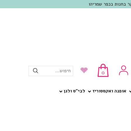
חיפוש...
0
אופנה ואקססוריז
לבי”ס ולגן