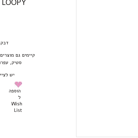
LOOPY דבק סטיק בנים : גיימר
דבק LOOPY סטיק בנים : גי
קיימים גם מוצרים
סטיק, עפרו
יש לציי
הוספה
ל
Wish
List