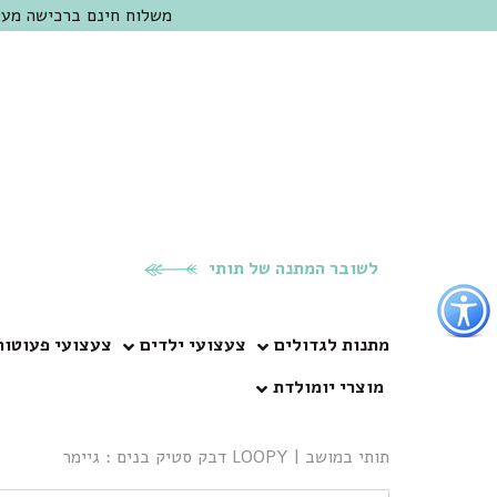
משלוח חינם ברכישה מעל 300 ש"ח | אופציה למשלוח מהיום להיום באזור המרכז | מוזמנים לבקר בחנות בכפר
לשובר המתנה של תותי
פתור
פתיחת
פריט
מתנות לגדולים
צעצועי ילדים
צעצועי פעוטות
גישות
מוצרי יומולדת
וכן
רכזי
תותי במושב
|
LOOPY דבק סטיק בנים : גיימר