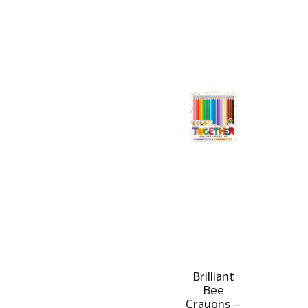
Brilliant
Bee
Crayons –