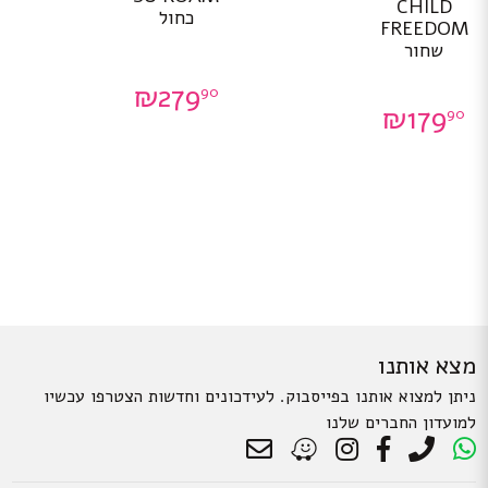
CHILD
יש
יש
כחול
FREEDOM
מספר
מספר
שחור
סוגים.
סוגים.
ניתן
ניתן
₪
279
90
לבחור
לבחור
₪
179
את
את
90
האפשרויות
האפשרויות
בעמוד
בעמוד
המוצר
המוצר
מצא אותנו
ניתן למצוא אותנו בפייסבוק. לעידכונים וחדשות הצטרפו עכשיו
למועדון החברים שלנו