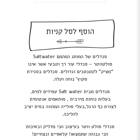
הוסף לסל קניות
סנדלים של המותג המהמם Saltwater
סולטווטר – סנדלי עור רך וטבעי אשר אינו
“מציק” לקטנטנים וגדולים. סנדלים בסגירת
סקוץ’ נוחה וקלה.
סנדלים מבית Salt water עמידים למים,
בעלות נוחות מירבית , מותאמים אנטומית
לצורת כף הרגל,בעלי סולייה המהווה בסיס יציב
להליכה.
סנדלי סולט ווטר בעיצוב הכי מדליק ובאיכות
הכי גבוהה שתמצאו! קלאסיים ונצחיים!