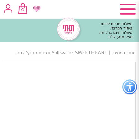
0
משלוח מהיום להיום
באזור המרכז!
משלוח חינם ברכישה
מעל 300 ש"ח
וכן
רכזי
תותי במושב
|
Saltwater SWEETHEART סגירת סקוץ’ זהב
פתור
פתיחת
פריט
גישות