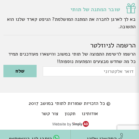
שובר המתנה של תותי
בא לך לארגן לחברה את המתנה המושלמת? הגיפט קארד שלנו הוא
התשובה.
הרשמה לניוזלטר
הרשמו לרשימת התפוצה של תותי במשוב והישארו מעודכנים תמיד
כל מה שחדש מבצעים והפתעות נוספות!!
Please leave this field empty.
דואר
אלקטרוני
© כל הזכויות שמורות לתותי במושב 2017
אודותינו
תקנון
צור קשר
התקשרו אלינו
כיתבו לנו בוואטסאפ