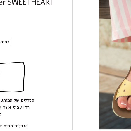
Saltwater SWEETHEART סגירת סק
ה
רך וטבעי אשר אי
ב