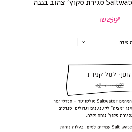
וץ’ צהוב בננה
₪
259
9
וסף לסל קניות
סנדלים של המותג המהמם Saltwater סולטווטר – סנדלי עור
נו “מציק” לקטנטנים וגדולים. סנדלים
סגירת סקוץ’ נוחה וקלה.
סנדלים מבית Salt water עמידים למים, בעלות נוחות