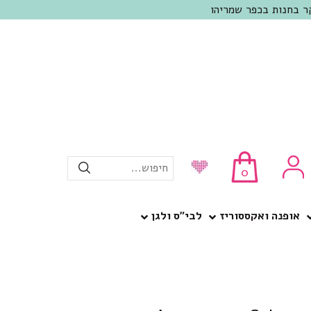
חיפוש...
0
אופנה ואקססוריז
לבי”ס ולגן