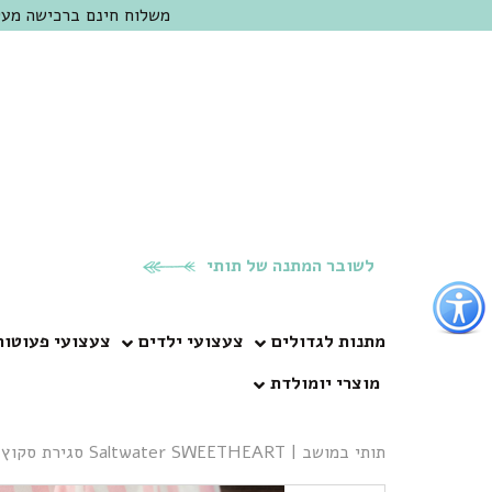
משלוח חינם ברכישה מעל 300 ש"ח | אופציה למשלוח מהיום להיום באזור המרכז | מוזמנים לבקר בחנות בכפר
לשובר המתנה של תותי
פתור
פתיחת
פריט
מתנות לגדולים
צעצועי ילדים
צעצועי פעוטות
גישות
מוצרי יומולדת
וכן
רכזי
תותי במושב
|
Saltwater SWEETHEART סגירת סקוץ’ צהוב בננה