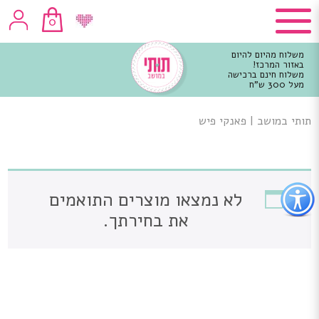
0
משלוח מהיום להיום
באזור המרכז!
משלוח חינם ברכישה
מעל 300 ש"ח
וכן
רכזי
תותי במושב
|
פאנקי פיש
פתור
לא נמצאו מוצרים התואמים
פתיחת
פריט
את בחירתך.
גישות