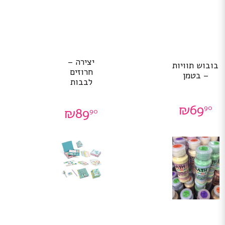
יצירה –
בובוש תוויות
חרוזים
– בטמן
לבבות
₪
69
90
₪
89
90