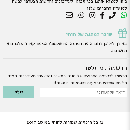
ניתן למצוא אותנו בפייסבוק. לעידכונים וחדשות הצטרפו עכשיו
למועדון החברים שלנו
שובר המתנה של תותי
בא לך לארגן לחברה את המתנה המושלמת? הגיפט קארד שלנו הוא
התשובה.
הרשמה לניוזלטר
הרשמו לרשימת התפוצה של תותי במשוב והישארו מעודכנים תמיד
כל מה שחדש מבצעים והפתעות נוספות!!
Please leave this field empty.
דואר
אלקטרוני
© כל הזכויות שמורות לתותי במושב 2017