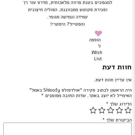
למגפונים בטנת פרווה מלאכותית, מדרס עור רך
וסגירת סקוטש מתכווננת. הסוליה חיצונית
עמידה וגמישה מגומי.
והסטייל? היסטרי!
הוספה
ל
Wish
List
חוות דעת
אין עדיין חוות דעת.
היה הראשון לכתוב סקירה “אולדסולס Shloofy כאמל”
האימייל לא יוצג באתר.
שדות החובה מסומנים
*
הדירוג שלך
*
הביקורת שלך
*