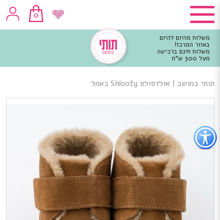
0
משלוח מהיום להיום
באזור המרכז!
משלוח חינם ברכישה
מעל 300 ש"ח
וכן
רכזי
תותי במושב
|
אולדסולס Shloofy כאמל
פתור
פתיחת
פריט
גישות