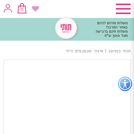
0
משלוח מהיום להיום
באזור המרכז!
משלוח חינם ברכישה
מעל 300 ש"ח
וכן
רכזי
תותי במושב
|
איגור שכפכפים ורוד
פתור
פתיחת
פריט
גישות