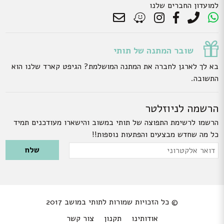
למועדון החברים שלנו
שובר המתנה של תותי
בא לך לארגן לחברה את המתנה המושלמת? הגיפט קארד שלנו הוא
התשובה.
הרשמה לניוזלטר
הרשמו לרשימת התפוצה של תותי במשוב והישארו מעודכנים תמיד
כל מה שחדש מבצעים והפתעות נוספות!!
Please leave this field empty.
דואר
אלקטרוני
© כל הזכויות שמורות לתותי במושב 2017
אודותינו
תקנון
צור קשר