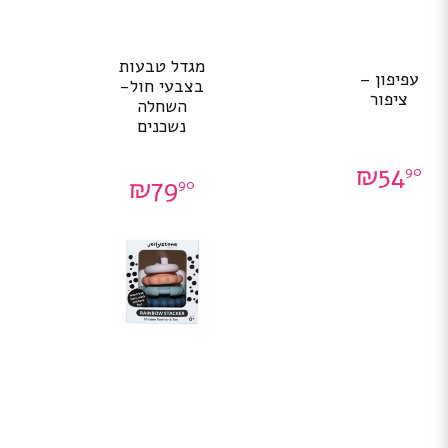
מגדל טבעות
עפיפון –
בצבעי חול-
ציפור
השחלה
נשכנים
₪
54
90
₪
79
90