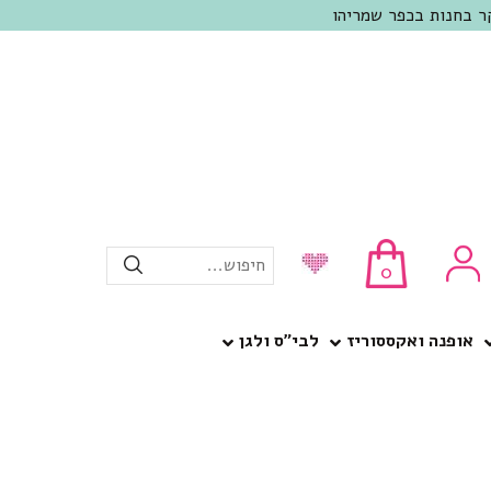
חיפוש...
0
אופנה ואקססוריז
לבי”ס ולגן