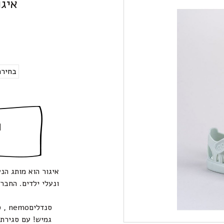
איג
ה
איגור הוא מותג הנ
סנדל
גמיש! עם סגירת 