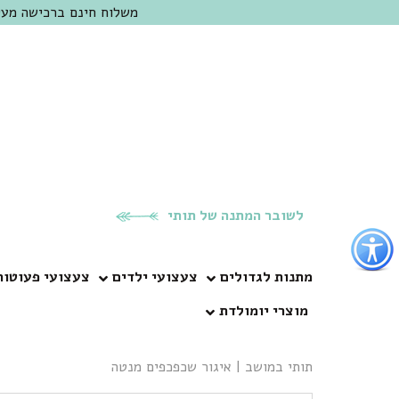
משלוח חינם ברכישה מעל 300 ש"ח | אופציה למשלוח מהיום להיום באזור המרכז | מוזמנים לבקר בחנות בכפר
לשובר המתנה של תותי
פתור
פתיחת
פריט
מתנות לגדולים
צעצועי ילדים
צעצועי פעוטות
גישות
מוצרי יומולדת
וכן
רכזי
תותי במושב
|
איגור שכפכפים מנטה