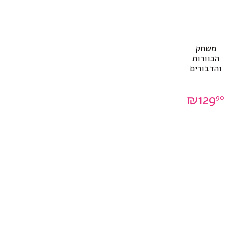
משחק
הכוורות
והדבורים
₪
129
90