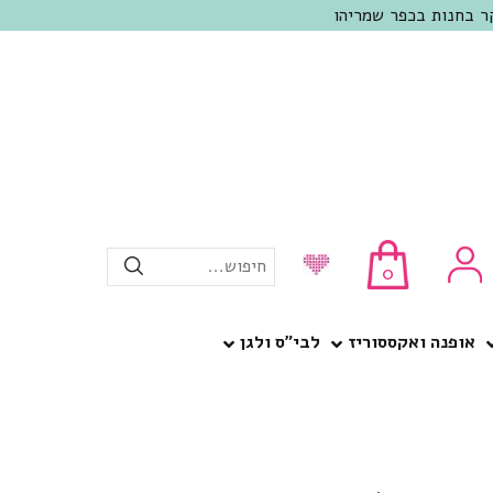
חיפוש...
0
אופנה ואקססוריז
לבי”ס ולגן