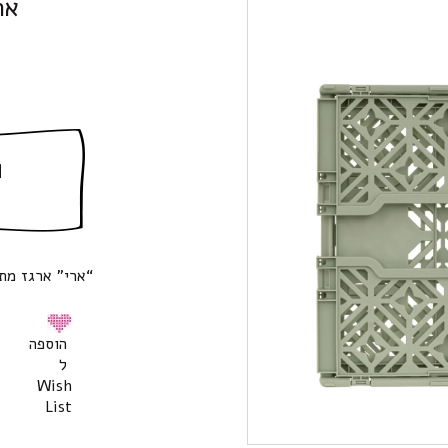
אר
ה
“ארי” ארגז מתקפל, 
הוספה
ל
Wish
List