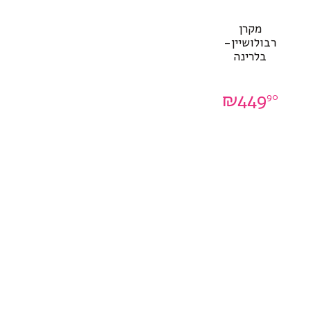
מקרן
רבולושיין-
בלרינה
₪
449
90