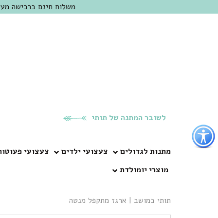
משלוח חינם ברכישה מעל 300 ש"ח | אופציה למשלוח מהיום להיום באזור המרכז | מוזמנים לבקר בחנות בכפר
לשובר המתנה של תותי
פתור
פתיחת
פריט
מתנות לגדולים
צעצועי ילדים
צעצועי פעוטות
גישות
מוצרי יומולדת
וכן
רכזי
תותי במושב
|
ארגז מתקפל מנטה