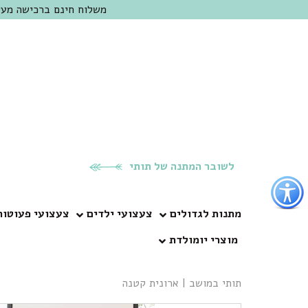
משלוח חינם ברכישה מעל 300 ש"ח | אופציה למשלוח מהיום להיום באזור המרכז | מוזמנים לבקר בחנות בכפר
לשובר המתנה של תותי
פתור
פתיחת
פריט
מתנות לגדולים
צעצועי ילדים
צעצועי פעוטות
גישות
מוצרי יומולדת
וכן
רכזי
תותי במושב
|
ארונית קטנה