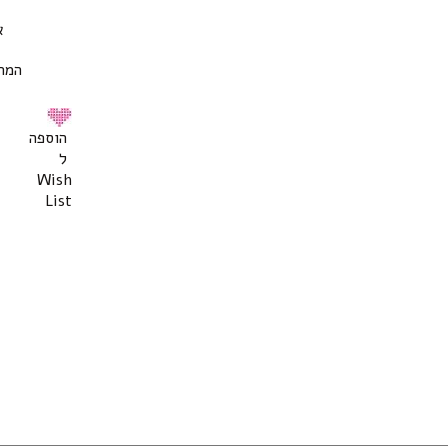
אס
המח
הוספה
ל
Wish
List