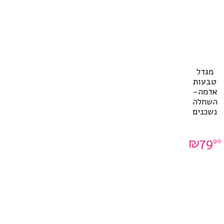
מגדל
טבעות
אדמה-
השחלה
נשכנים
₪
79
90