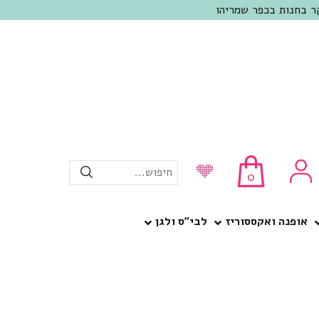
חיפוש...
0
אופנה ואקססוריז
לבי”ס ולגן