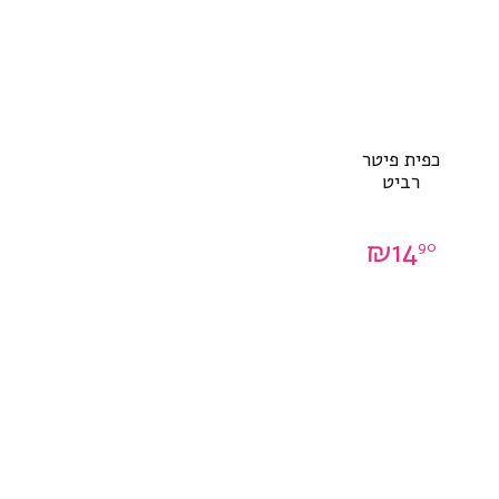
כפית פיטר
רביט
₪
14
90