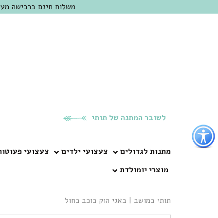
משלוח חינם ברכישה מעל 300 ש"ח | אופציה למשלוח מהיום להיום באזור המרכז | מוזמנים לבקר בחנות בכפר
לשובר המתנה של תותי
פתור
פתיחת
פריט
מתנות לגדולים
צעצועי ילדים
צעצועי פעוטות
גישות
מוצרי יומולדת
וכן
רכזי
תותי במושב
|
באגי הוק כוכב כחול