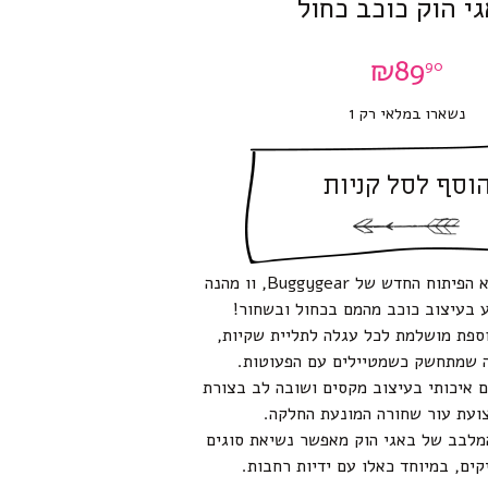
י הוק כוכב כחול
₪
89
90
נשארו במלאי רק 1
וסף לסל קניות
באגי הוק כוכב הוא הפיתוח החדש של Buggygear, וו מהנה
 בעיצוב כוכב מהמם בכחול ובשחור!
וספת מושלמת לכל עגלה לתליית שקיות,
ה שמתחשק כשמטיילים עם הפעוטות.
ום איכותי בעיצוב מקסים ושובה לב בצורת
ועת עור שחורה המונעת החלקה.
המלבב של באגי הוק מאפשר נשיאת סוגים
קים, במיוחד כאלו עם ידיות רחבות.