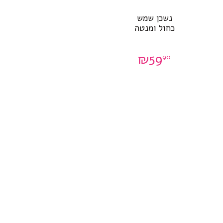
נשכן שמש
כחול ומנטה
₪
59
90