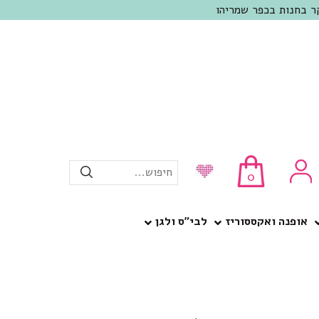
חיפוש...
0
אופנה ואקססוריז
לבי”ס ולגן