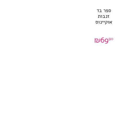
ספר בד
זנבות
אוקיינוס
₪
69
90