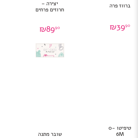
יצירה –
ברווז פרה
חרוזים פרחים
₪
39
90
₪
89
90
טיפיטו 0-
שובר מתנה
6M