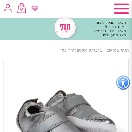
0
משלוח מהיום להיום
באזור המרכז!
משלוח חינם ברכישה
מעל 300 ש"ח
וכן
רכזי
תותי במושב
|
בובוקס אקספלורר כסף
פתור
פתיחת
פריט
גישות