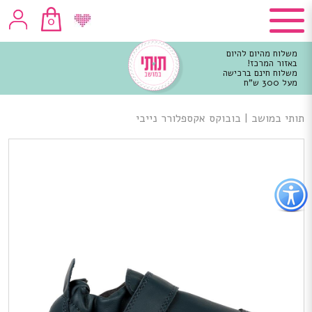
0
משלוח מהיום להיום
באזור המרכז!
משלוח חינם ברכישה
מעל 300 ש"ח
וכן
רכזי
תותי במושב
|
בובוקס אקספלורר נייבי
פתור
פתיחת
פריט
גישות