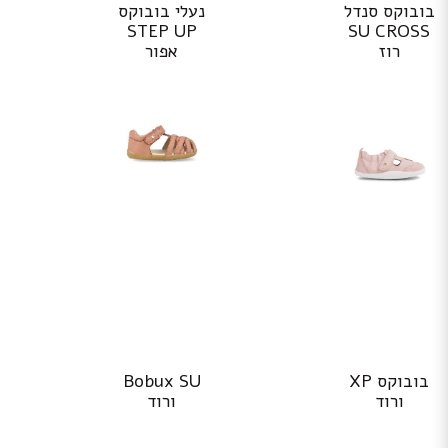
בובוקס סנדל
נעלי בובוקס
STEP UP
SU CROSS
רוז
אפור
למוצר
למוצר
בובוקס XP
Bobux SU
זה
זה
ורוד
ורוד
יש
יש
מספר
מספר
סוגים.
סוגים.