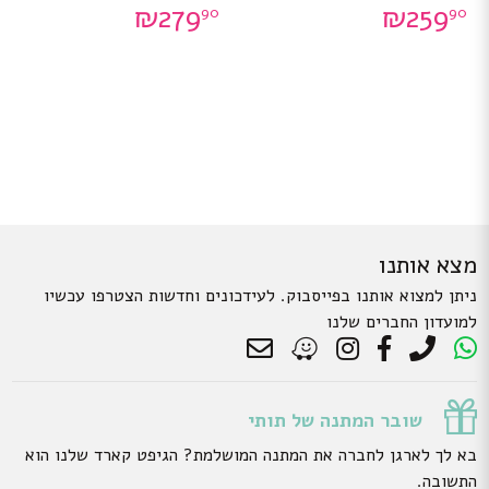
₪
279
₪
259
90
90
ניתן
ניתן
לבחור
לבחור
את
את
האפשרויות
האפשרויות
בעמוד
בעמוד
המוצר
המוצר
מצא אותנו
ניתן למצוא אותנו בפייסבוק. לעידכונים וחדשות הצטרפו עכשיו
למועדון החברים שלנו
שובר המתנה של תותי
בא לך לארגן לחברה את המתנה המושלמת? הגיפט קארד שלנו הוא
התשובה.