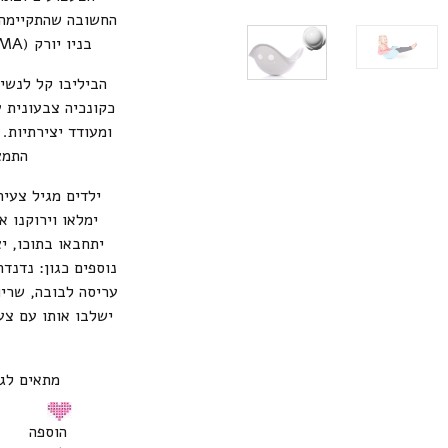
החשובה שהתקיימה 
בניו יורק (MOMA) שעסקה במשחקי הילדים וילדות.
הביליבו קל לנשיא
כקונכיה צבעונית ע
ומעודד יצירתיות. 
התמצ
ילדים מגיל צעיר
ימלאו וירוקנו א
יתחבאו בתוכו, י
נוספים כגון: נדנדה
עריסה לבובה, שריו
ישלבו אותו עם צע
מתאים לגילאי 2-8 .צעצוע 
הוספה