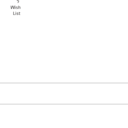
ל
Wish
List