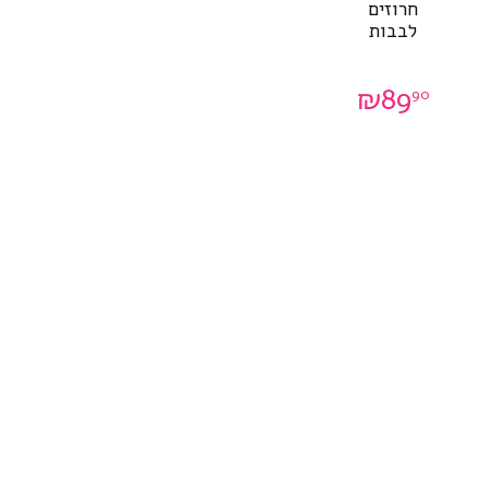
חרוזים
לבבות
₪
89
90