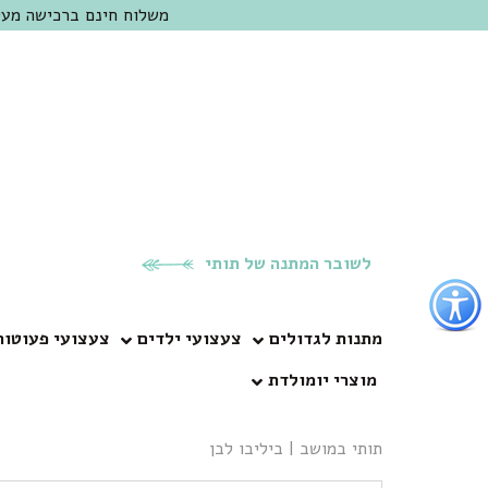
משלוח חינם ברכישה מעל 300 ש"ח | אופציה למשלוח מהיום להיום באזור המרכז | מוזמנים לבקר בחנות בכפר
לשובר המתנה של תותי
פתור
פתיחת
פריט
מתנות לגדולים
צעצועי ילדים
צעצועי פעוטות
גישות
מוצרי יומולדת
וכן
רכזי
תותי במושב
|
ביליבו לבן