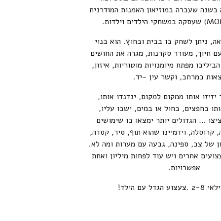
בשנה שעברה במוזיאון האמנות המודרנית
ה, ניתן לשחק בו בבית ובחוץ. הוא בנוי
ם חיוך, מעורר סקרנות, מגרה את החושים
הביליבו מפתח מיומנויות מוטוריות, איזון,
אות במרחב, וקשר עין –יד.
 יזיזו אותו ממקום למקום, ינדנדו אותו,
ותו בחפצים, בחול או במים, ישבו עליו,
ציצו … הגדולים יותר ימצאו בו שימושים
, קרוסלה, וידמיינו שהוא תוף, סיר, קסדה,
ן של צב, ספינה, גבעה עם מערות ומה לא.
צועים אחרים ויש עוד לפחות מיליון ואחת
אפשרויות.
הגדל עם הילד!