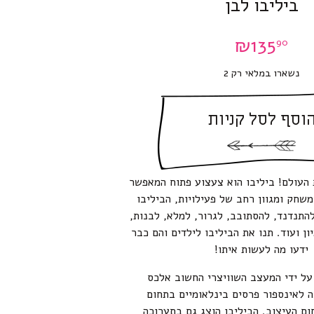
ביליבו לבן
₪
135
90
נשארו במלאי רק 2
וסף לסל קניות
עולם! ביליבו הוא צעצוע פתוח המאפשר
משחק ומגוון רחב של פעילויות, הביליבו
להתנדנד, להסתובב, לגרור, למלא, לבנות,
ן ועוד. תנו את הביליבו לילדים והם כבר
ידעו מה לעשות איתו!
על ידי המעצב השוויצרי החשוב אלכס
 לאינספור פרסים בינלאומיים בתחום
ם העיצוב. הביליבו הוצג גם בתערוכה