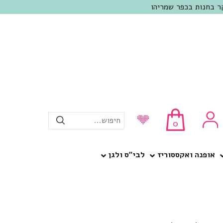
חיפוש...
0
אופנה ואקססוריז
לבי”ס ולגן