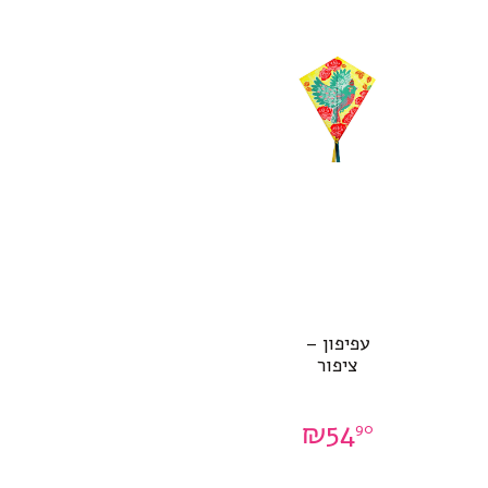
עפיפון –
ציפור
₪
54
90