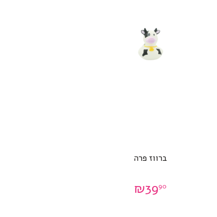
ברווז פרה
₪
39
90