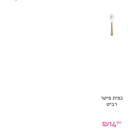
כפית פיטר
רביט
₪
14
90