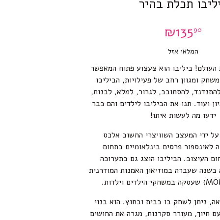
ליבו תכלת בהיר
₪
135
90
המלאי אזל
עולם! ביליבו הוא צעצוע פתוח המאפשר
משחק ומגוון רחב של פעילויות, הביליבו
להתנדנד, להסתובב, לגרור, למלא, לבנות,
ן ועוד. תנו את הביליבו לילדים והם כבר
ידעו מה לעשות איתו!
על ידי המעצב השוויצרי החשוב אלכס
 לאינספור פרסים בינלאומיים בתחום
ם העיצוב. הביליבו הוצג גם בתערוכה
בשנה שעברה במוזיאון האמנות המודרנית
ה, ניתן לשחק בו בבית ובחוץ. הוא בנוי
ם חיוך, מעורר סקרנות, מגרה את החושים