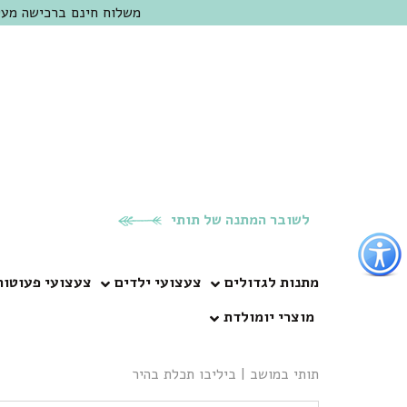
משלוח חינם ברכישה מעל 300 ש"ח | אופציה למשלוח מהיום להיום באזור המרכז | מוזמנים לבקר בחנות בכפר
לשובר המתנה של תותי
פתור
פתיחת
פריט
מתנות לגדולים
צעצועי ילדים
צעצועי פעוטות
גישות
מוצרי יומולדת
וכן
רכזי
תותי במושב
|
ביליבו תכלת בהיר