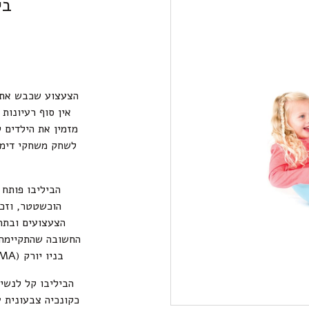
בי
הצעצוע שכבש את ה
אין סוף רעיונות 
מזמין את הילדים 
לשחק משחקי דימיו
הביליבו פותח 
הוכשטטר, וזכה
הצעצועים ובתחו
החשובה שהתקיימה 
בניו יורק (MOMA) שעסקה במשחקי הילדים וילדות.
הביליבו קל לנשיא
כקונכיה צבעונית ע