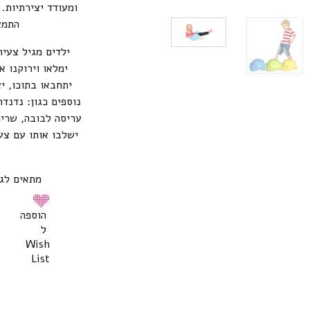
ומעודד יצירתיות. 
התמצ
ילדים מגיל צעיר
ימלאו וירוקנו א
יתחבאו בתוכו, י
נוספים כגון: נדנדה
עריסה לבובה, שריו
ישלבו אותו עם צע
מתאים לגילאי 2-8 .צעצוע 
הוספה
ל
Wish
List