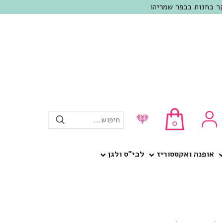
חיפוש...
0
אופנה ואקססוריז
לבי”ס ולגן