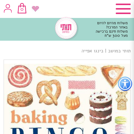
0
משלוח מהיום להיום
באזור המרכז!
משלוח חינם ברכישה
מעל 300 ש"ח
וכן
רכזי
תותי במושב
|
בינגו אפייה
פתור
פתיחת
פריט
גישות