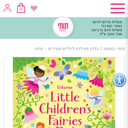
0
משלוח מהיום להיום
באזור המרכז!
משלוח חינם ברכישה
מעל 300 ש"ח
וכן
רכזי
תותי במושב
|
בלוק פעילות לילדים צעירים – פיות
פתור
פתיחת
פריט
גישות