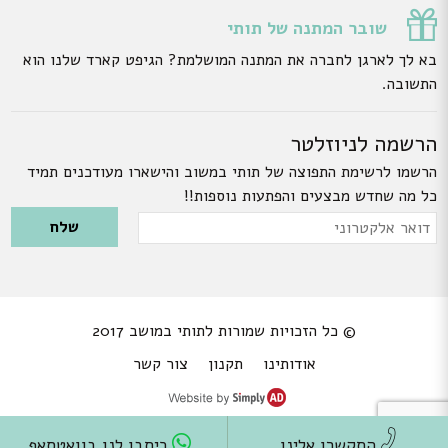
שובר המתנה של תותי
בא לך לארגן לחברה את המתנה המושלמת? הגיפט קארד שלנו הוא
התשובה.
הרשמה לניוזלטר
הרשמו לרשימת התפוצה של תותי במשוב והישארו מעודכנים תמיד
כל מה שחדש מבצעים והפתעות נוספות!!
Please leave this field empty.
דואר
אלקטרוני
© כל הזכויות שמורות לתותי במושב 2017
אודותינו
תקנון
צור קשר
התקשרו אלינו
כיתבו לנו בוואטסאפ