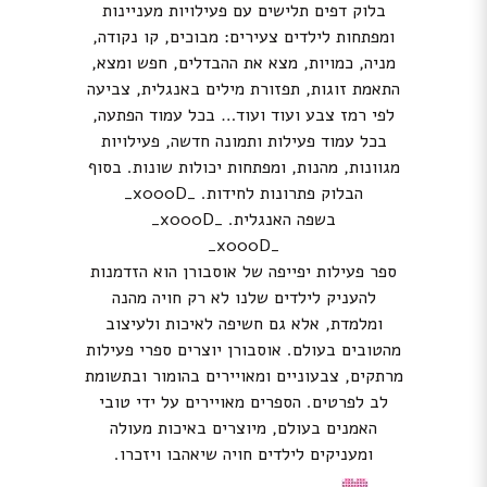
בלוק דפים תלישים עם פעילויות מעניינות
ומפתחות לילדים צעירים: מבוכים, קו נקודה,
מניה, כמויות, מצא את ההבדלים, חפש ומצא,
התאמת זוגות, תפזורת מילים באנגלית, צביעה
לפי רמז צבע ועוד ועוד… בכל עמוד הפתעה,
בכל עמוד פעילות ותמונה חדשה, פעילויות
מגוונות, מהנות, ומפתחות יכולות שונות. בסוף
הבלוק פתרונות לחידות. _x000D_
בשפה האנגלית. _x000D_
_x000D_
ספר פעילות יפייפה של אוסבורן הוא הזדמנות
להעניק לילדים שלנו לא רק חויה מהנה
ומלמדת, אלא גם חשיפה לאיכות ולעיצוב
מהטובים בעולם. אוסבורן יוצרים ספרי פעילות
מרתקים, צבעוניים ומאויירים בהומור ובתשומת
לב לפרטים. הספרים מאויירים על ידי טובי
האמנים בעולם, מיוצרים באיכות מעולה
ומעניקים לילדים חויה שיאהבו ויזכרו.