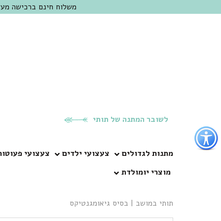
משלוח חינם ברכישה מעל 300 ש"ח | אופציה למשלוח מהיום להיום באזור המרכז | מוזמנים לבקר בחנות בכפר
לשובר המתנה של תותי
פתור
פתיחת
פריט
מתנות לגדולים
צעצועי ילדים
צעצועי פעוטות
גישות
מוצרי יומולדת
וכן
רכזי
תותי במושב
|
בסיס גיאומגנטיקס