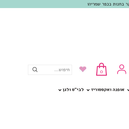
חיפוש...
0
אופנה ואקססוריז
לבי”ס ולגן