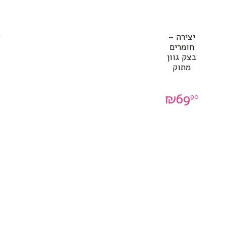
יצירה –
ש
חומרים
בצק גוון
מתוק
₪
69
90