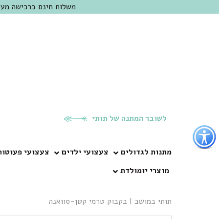
משלוח חינם ברכישה מעל 300 ש"ח | אופציה למשלוח מהיום להיום באזור המרכז | מוזמנים לבקר בחנות בכפר
לשובר המתנה של תותי
פתור
פתיחת
פריט
מתנות לגדולים
צעצועי ילדים
צעצועי פעוטות
גישות
מוצרי יומולדת
וכן
רכזי
תותי במושב
|
בקבוק טרמי קטן-סוואנה