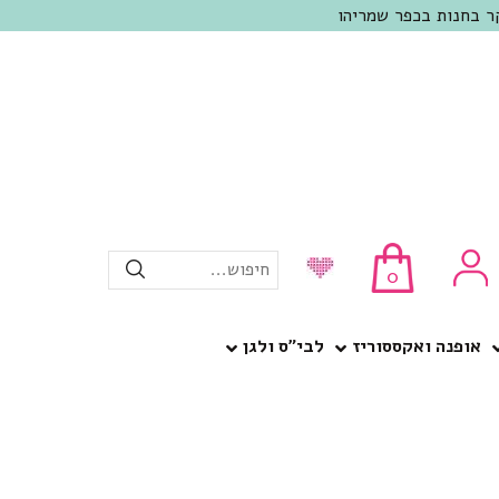
חיפוש...
0
אופנה ואקססוריז
לבי”ס ולגן