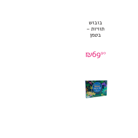
בובוש
תוויות –
בטמן
₪
69
90