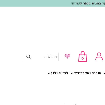
חיפוש...
0
אופנה ואקססוריז
לבי”ס ולגן