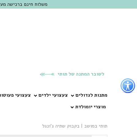
משלוח חינם ברכישה מעל 300 ש"ח | אופציה למשלוח מהיום להיום באזור המרכז | מוזמנים לבקר בחנות בכפר
לשובר המתנה של תותי
פתור
פתיחת
פריט
מתנות לגדולים
צעצועי ילדים
צעצועי פעוטות
גישות
מוצרי יומולדת
וכן
רכזי
תותי במושב
|
בקבוק שתיה ג’ונגל