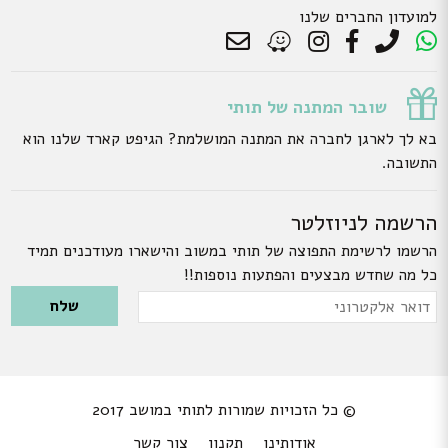
למועדון החברים שלנו
שובר המתנה של תותי
בא לך לארגן לחברה את המתנה המושלמת? הגיפט קארד שלנו הוא
התשובה.
הרשמה לניוזלטר
הרשמו לרשימת התפוצה של תותי במשוב והישארו מעודכנים תמיד
כל מה שחדש מבצעים והפתעות נוספות!!
Please leave this field empty.
דואר
אלקטרוני
© כל הזכויות שמורות לתותי במושב 2017
אודותינו
תקנון
צור קשר