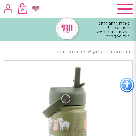
0
משלוח מהיום להיום
באזור המרכז!
משלוח חינם ברכישה
מעל 300 ש"ח
וכן
רכזי
תותי במושב
|
בקבוק שתייה תרמי- חווה
פתור
פתיחת
פריט
גישות