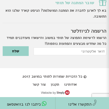
שובר המתנה של תותי
בא לך לארגן לחברה את המתנה המושלמת? הגיפט קארד שלנו הוא
התשובה.
הרשמה לניוזלטר
הרשמו לרשימת התפוצה של תותי במשוב והישארו מעודכנים תמיד
כל מה שחדש מבצעים והפתעות נוספות!!
Please leave this field empty.
דואר
אלקטרוני
© כל הזכויות שמורות לתותי במושב 2017
אודותינו
תקנון
צור קשר
התקשרו אלינו
כיתבו לנו בוואטסאפ