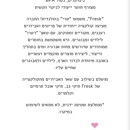
כימיקלים, נטול BPA
מצורף חוטר ייעודי לניקוי הקשית
“Fresk”, משמעו “טרי” בהולנדית! החברה
מציעה קולקציה ייחודית של פריטים ואביזרים
רעננים, מקוריים ומתוקים, עם טאצ’ “רטרו”
לילדים ומבוגרים. היא משתמשת בחומרים
ממוחזרים שדורשים פחות אנרגיה ומים בתהליך
הייצור, ליצירת מוצרים מוקפדים ועשויים
באהבה מיוחדת לכדור הארץ, לילדים ולמבוגרים
שחיים עליו.
מושלם בשילוב עם שאר האביזרים מהקולקצייה
של
Fresk
תיקי גב, תיקי אוכל תרמיים
וקלמרים.
*מומלצת שטיפה ידנית, לא מתאים לשימוש
במיקרו.