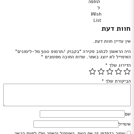
הוספה
ל
Wish
List
חוות דעת
אין עדיין חוות דעת.
היה הראשון לכתוב סקירה “בקבוק /תרמוס 500 מל-לימונים”
האימייל לא יוצג באתר.
שדות החובה מסומנים
*
הדירוג שלך
*
הביקורת שלך
*
שם
אימייל
שמור בדפדפן זה את השם, האימייל והאתר שלי לפעם הבאה