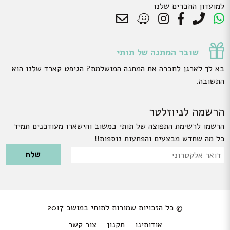
למועדון החברים שלנו
שובר המתנה של תותי
בא לך לארגן לחברה את המתנה המושלמת? הגיפט קארד שלנו הוא
התשובה.
הרשמה לניוזלטר
הרשמו לרשימת התפוצה של תותי במשוב והישארו מעודכנים תמיד
כל מה שחדש מבצעים והפתעות נוספות!!
Please leave this field empty.
דואר
אלקטרוני
© כל הזכויות שמורות לתותי במושב 2017
אודותינו
תקנון
צור קשר