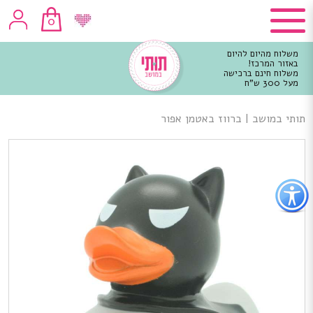
0
משלוח מהיום להיום
באזור המרכז!
משלוח חינם ברכישה
מעל 300 ש"ח
וכן
רכזי
תותי במושב
|
ברווז באטמן אפור
פתור
פתיחת
פריט
גישות