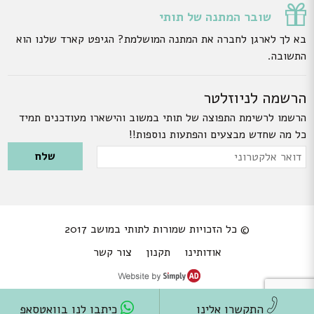
שובר המתנה של תותי
בא לך לארגן לחברה את המתנה המושלמת? הגיפט קארד שלנו הוא
התשובה.
הרשמה לניוזלטר
הרשמו לרשימת התפוצה של תותי במשוב והישארו מעודכנים תמיד
כל מה שחדש מבצעים והפתעות נוספות!!
Please leave this field empty.
דואר
אלקטרוני
© כל הזכויות שמורות לתותי במושב 2017
אודותינו
תקנון
צור קשר
התקשרו אלינו
כיתבו לנו בוואטסאפ