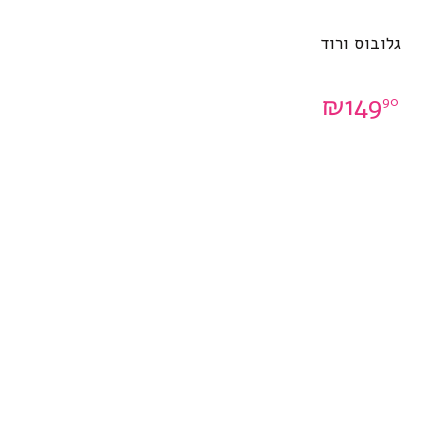
גלובוס ורוד
₪
149
90