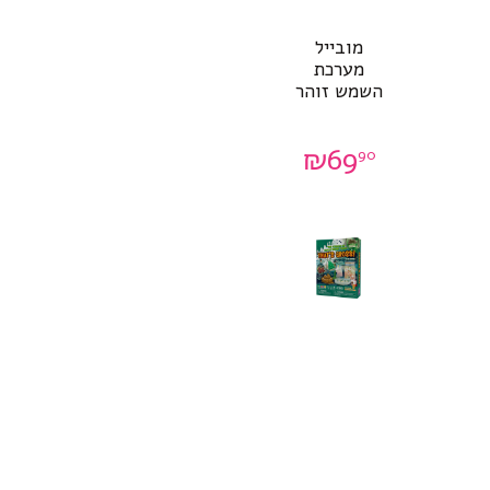
מובייל
מערכת
השמש זוהר
₪
69
90