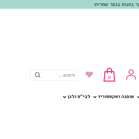
חיפוש...
0
אופנה ואקססוריז
לבי”ס ולגן