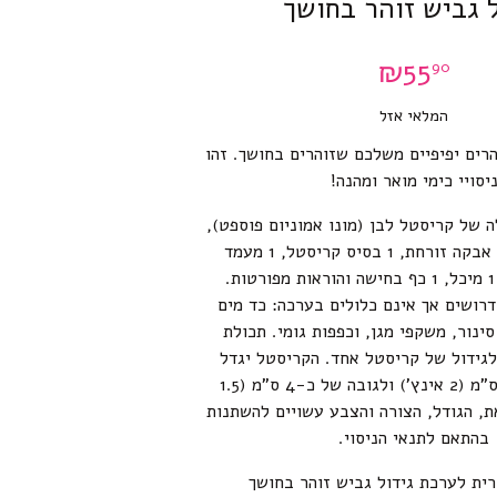
ל גביש זוהר בחושך
₪
55
90
המלאי אזל
הרים יפיפיים משלכם שזוהרים בחושך. זהו
יסויי כימי מואר ומהנה!
ה של קריסטל לבן (מונו אמוניום פוספט),
שקית קטנה של אבקה זורחת, 1 בסיס קריסטל, 1 מעמד
קריסטל שקוף, 1 מיכל, 1 כף בחישה והוראות מפורטות.
רושים אך אינם כלולים בערכה: כד מים
ינור, משקפי מגן, וכפפות גומי. תכולת
גידול של קריסטל אחד. הקריסטל יגדל
לקוטר של כ-5 ס”מ (2 אינץ’) ולגובה של כ-4 ס”מ (1.5
את, הגודל, הצורה והצבע עשויים להשתנות
בהתאם לתנאי הניסוי.
ית לערכת גידול גביש זוהר בחושך