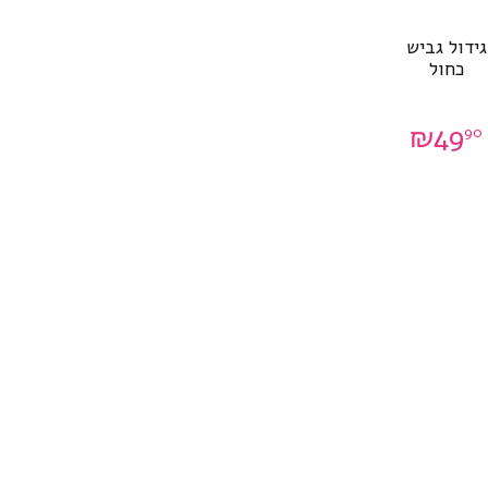
גידול גביש
כחול
₪
49
90