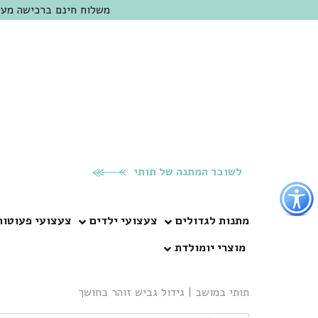
משלוח חינם ברכישה מעל 300 ש"ח | אופציה למשלוח מהיום להיום באזור המרכז | מוזמנים לבקר בחנות בכפר
לשובר המתנה של תותי
פתור
פתיחת
פריט
מתנות לגדולים
צעצועי ילדים
צעצועי פעוטות
גישות
מוצרי יומולדת
וכן
רכזי
תותי במושב
|
גידול גביש זוהר בחושך