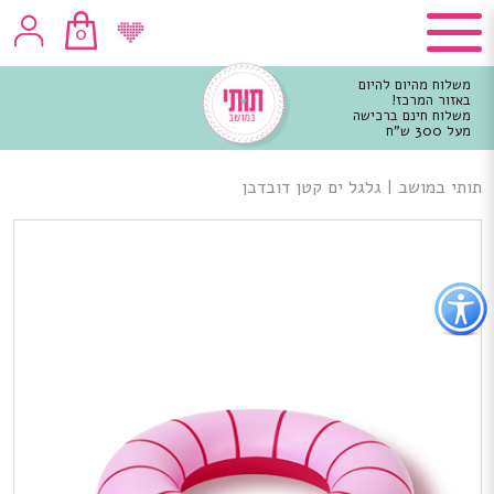
0
משלוח מהיום להיום
באזור המרכז!
משלוח חינם ברכישה
מעל 300 ש"ח
וכן
רכזי
תותי במושב
|
גלגל ים קטן דובדבן
פתור
פתיחת
פריט
גישות