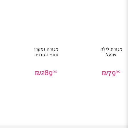
מנורת לילה
מנורה ומקרן
שועל
סופי הגירפה
₪
289
₪
79
90
90