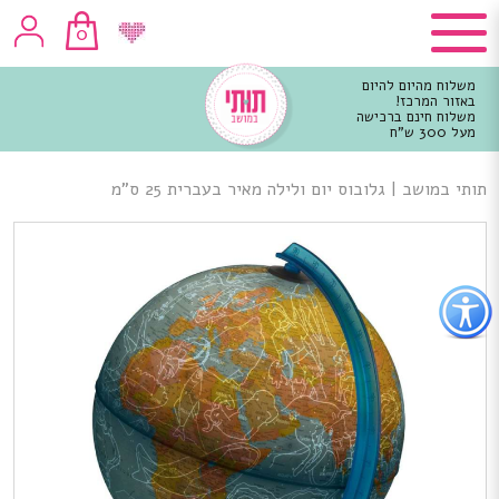
0
משלוח מהיום להיום
באזור המרכז!
משלוח חינם ברכישה
מעל 300 ש"ח
וכן
רכזי
תותי במושב
|
גלובוס יום ולילה מאיר בעברית 25 ס”מ
פתור
פתיחת
פריט
גישות