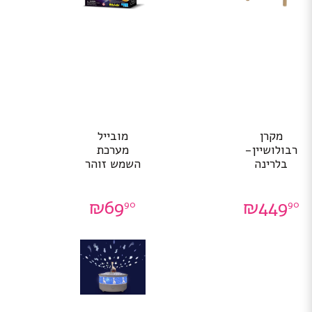
מקרן
מובייל
רבולושיין-
מערכת
בלרינה
השמש זוהר
₪
69
₪
449
90
90