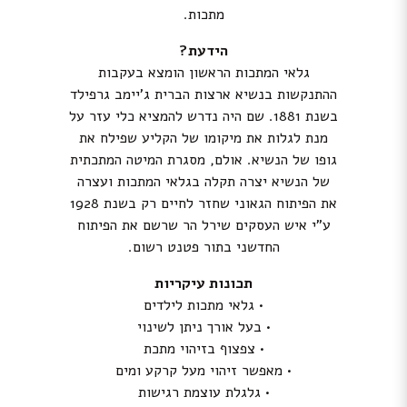
מתכות.
הידעת?
גלאי המתכות הראשון הומצא בעקבות
ההתנקשות בנשיא ארצות הברית ג’יימב גרפילד
בשנת 1881. שם היה נדרש להמציא כלי עזר על
מנת לגלות את מיקומו של הקליע שפילח את
גופו של הנשיא. אולם, מסגרת המיטה המתכתית
של הנשיא יצרה תקלה בגלאי המתכות ועצרה
את הפיתוח הגאוני שחזר לחיים רק בשנת 1928
ע”י איש העסקים שירל הר שרשם את הפיתוח
החדשני בתור פטנט רשום.
תכונות עיקריות
• גלאי מתכות לילדים
• בעל אורך ניתן לשינוי
• צפצוף בזיהוי מתכת
• מאפשר זיהוי מעל קרקע ומים
• גלגלת עוצמת רגישות