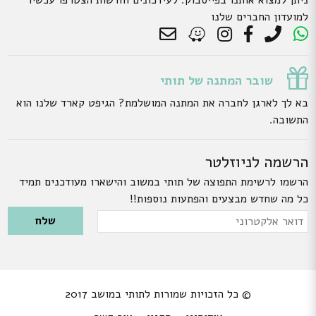
ניתן למצוא אותנו בפייסבוק. לעידכונים וחדשות הצטרפו עכשיו
למועדון החברים שלנו
שובר המתנה של תותי
בא לך לארגן לחברה את המתנה המושלמת? הגיפט קארד שלנו הוא
התשובה.
הרשמה לניוזלטר
הרשמו לרשימת התפוצה של תותי במשוב והישארו מעודכנים תמיד
כל מה שחדש מבצעים והפתעות נוספות!!
Please leave this field empty.
דואר
אלקטרוני
© כל הזכויות שמורות לתותי במושב 2017