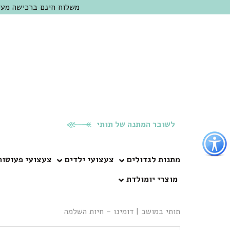
משלוח חינם ברכישה מעל 300 ש"ח | אופציה למשלוח מהיום להיום באזור המרכז | מוזמנים לבקר בחנות בכפר
לשובר המתנה של תותי
פתור
פתיחת
פריט
מתנות לגדולים
צעצועי ילדים
צעצועי פעוטות
גישות
מוצרי יומולדת
וכן
רכזי
תותי במושב
|
דומינו – חיות השלמה