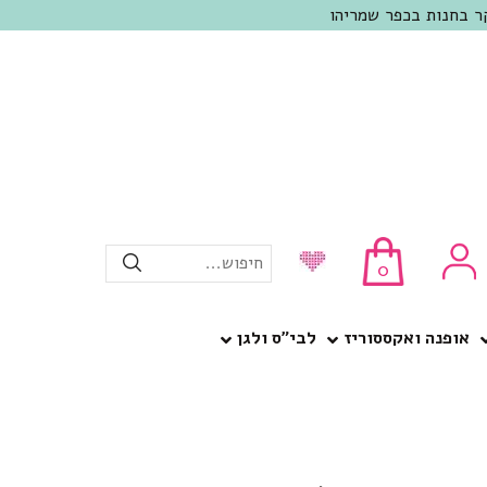
חיפוש...
0
אופנה ואקססוריז
לבי”ס ולגן