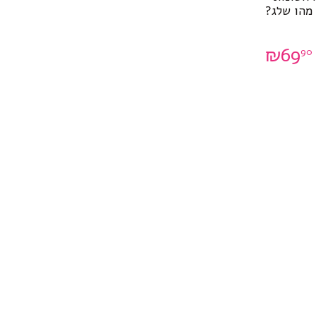
מהו שלג?
₪
69
90