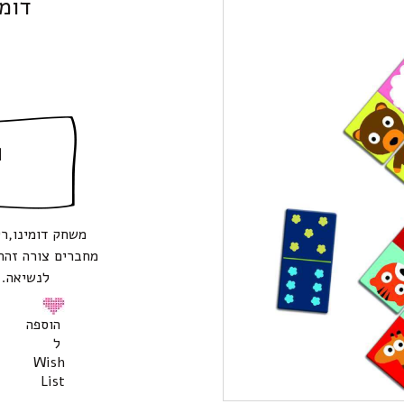
דומי
ה
משחק דומינו,ר
מחברים צורה זהה
לנשיאה. גיל מומל
הוספה
ל
Wish
List