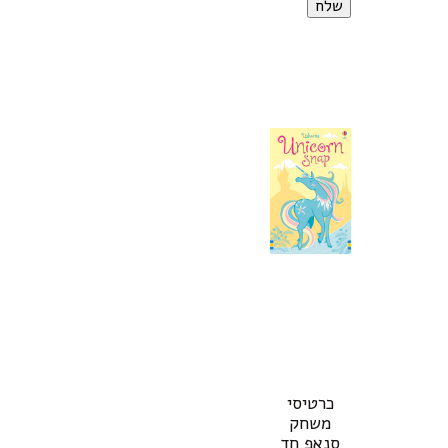
כרטיסי
משחק
סנאפ חד