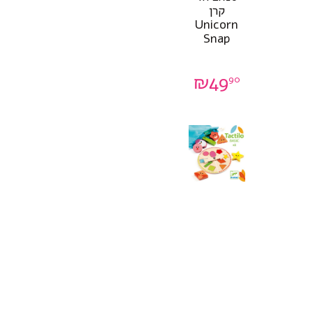
קרן
Unicorn
Snap
₪
49
90