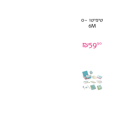
טיפיטו 0-
6M
₪
59
90