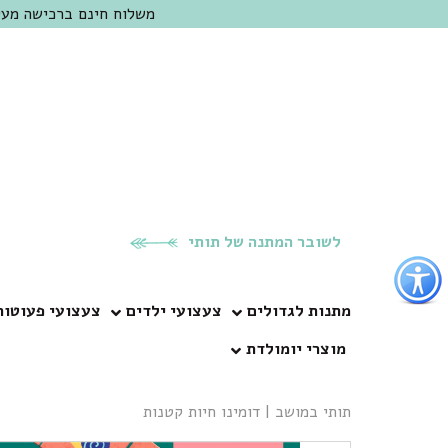
משלוח חינם ברכישה מעל 300 ש"ח | אופציה למשלוח מהיום להיום באזור המרכז | מוזמנים לבקר בחנות בכפר
לשובר המתנה של תותי
פתור
פתיחת
פריט
מתנות לגדולים
צעצועי ילדים
צעצועי פעוטות
גישות
מוצרי יומולדת
וכן
רכזי
תותי במושב
|
דומינו חיות קטנות