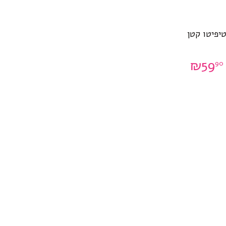
יפיטו קטן
₪
59
90