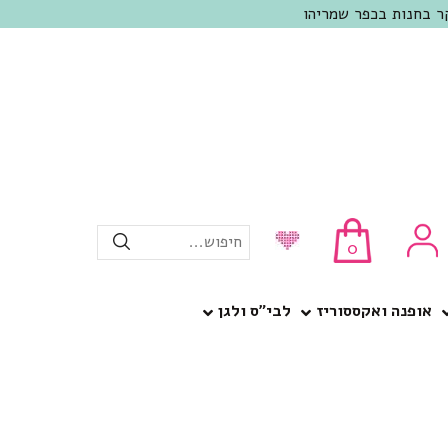
חיפוש...
0
אופנה ואקססוריז
לבי”ס ולגן