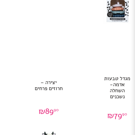
מגדל טבעות
יצירה –
אדמה-
חרוזים פרחים
השחלה
נשכנים
₪
89
90
₪
79
90