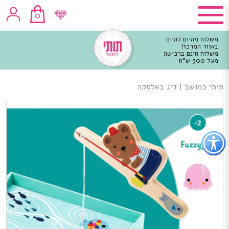
0
משלוח מהיום להיום
באזור המרכז!
משלוח חינם ברכישה
מעל 300 ש"ח
וכן
רכזי
תותי במושב
|
דיג באלסקה
פתור
פתיחת
פריט
גישות