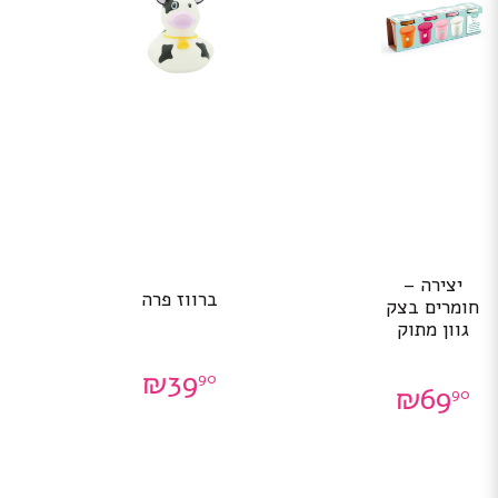
יצירה –
ברווז פרה
חומרים בצק
גוון מתוק
₪
39
90
₪
69
90