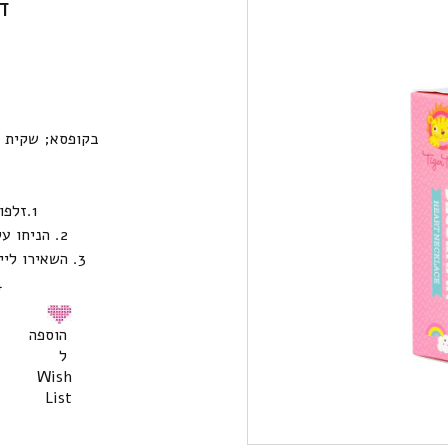
ד
בקופסא; שקית ז
1.זלפו על תליון הלבד את הדקו קרם
2. הניחו על הדקו קרם את האלמנטים לקישוט
3. השאירו לייבוש מוחלט של הדקו קרם (24 שעות)
4. ה
הוספה
ל
Wish
List