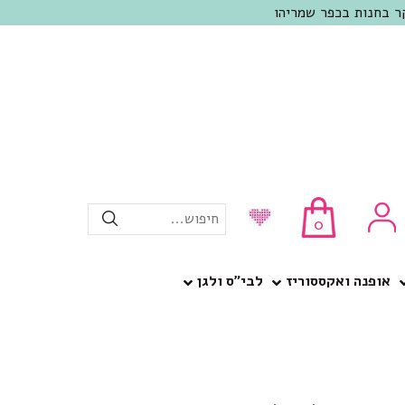
חיפוש...
0
אופנה ואקססוריז
לבי”ס ולגן