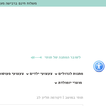
משלוח חינם ברכישה מעל 300 ש"ח | אופציה למשלוח מהיום להיום באזור המרכז | מוזמנים לבקר בחנות בכפר
לשובר המתנה של תותי
פתור
פתיחת
פריט
מתנות לגדולים
צעצועי ילדים
צעצועי פעוטות
גישות
מוצרי יומולדת
וכן
רכזי
תותי במושב
|
דקורמה תליון לב