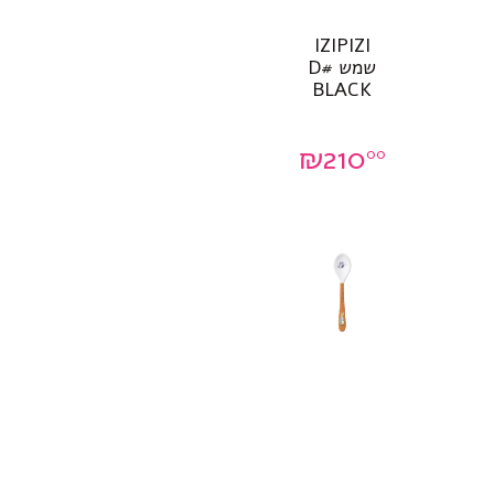
IZIPIZI
שמש #D
BLACK
₪
210
00