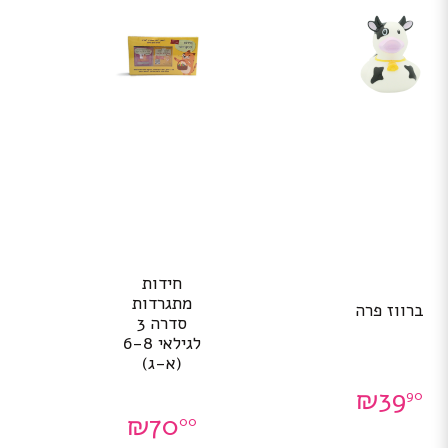
חידות
מתגרדות
ברווז פרה
סדרה 3
לגילאי 6-8
(א-ג)
₪
39
90
₪
70
00