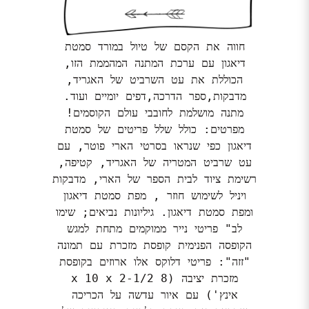
חווה את הקסם של טיול במורד סמטת
דיאגון עם ערכת המתנה המהממת הזו,
הכוללת את עט השרביט של האגריד,
מדבקות,ספר הדרכה,דפים יומיים ועוד.
מתנה מושלמת לחובבי עולם הקוסמים!
מפרטים: כולל שלל פריטים של סמטת
דיאגון כפי שנראו בסרטי הארי פוטר, עם
עט שרביט המטריה של האגריד, קטיפה,
רשימת ציוד לבית הספר של הארי, מדבקות
ויניל לשימוש חוזר , מפת סמטת דיאגון
ומפת סמטת דיאגון. גיליונות נביאים; שימו
לב" פריטי נייר ממוקמים מתחת למגש
הקופסה הפנימית קופסת מזכרת עם תמונה
"זזה": פריטי דלוקס אלו ארוזים בקופסת
מזכרת יציבה (8 x 10 x 2-1/2
אינץ') עם איור עדשה על הכריכה