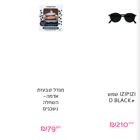
מגדל טבעות
IZIPIZI שמש
אדמה-
#D BLACK
השחלה
נשכנים
₪
210
00
₪
79
90