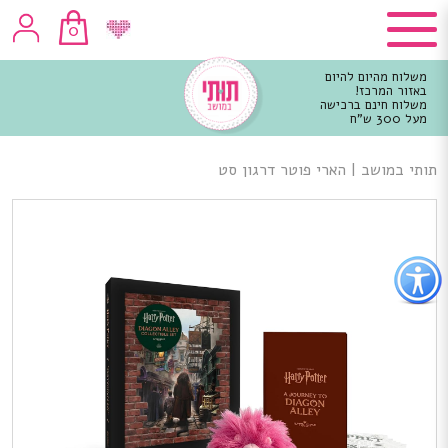
0
משלוח מהיום להיום
באזור המרכז!
משלוח חינם ברכישה
מעל 300 ש"ח
וכן
רכזי
תותי במושב
|
הארי פוטר דרגון סט
פתור
פתיחת
פריט
גישות