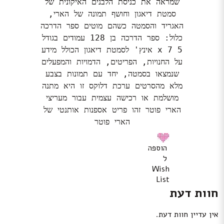
שמראה את כניסת הלבנים האיקונית של
סמטת דיאגון וחושף תמונה של הארי,
האגריד והסמטה כשהם מוטים ספר הדרכה
כלול: ספר הדרכה בן 128 עמודים בגודל
5 x 7 אינץ' לסמטת דיאגון הכולל מידע
על החנויות, הפריטים, הדמויות והמפעלים
שנמצאו בסמטה, יחד עם תמונות בצבע
מלא מהסרטים ערכת דלוקס זו היא מתנה
מושלמת או רכישה עצמית עבור מעריצי
הארי פוטר זהו פריט אספנות אותנטי של
הארי פוטר
הוספה
ל
Wish
List
חוות דעת
אין עדיין חוות דעת.