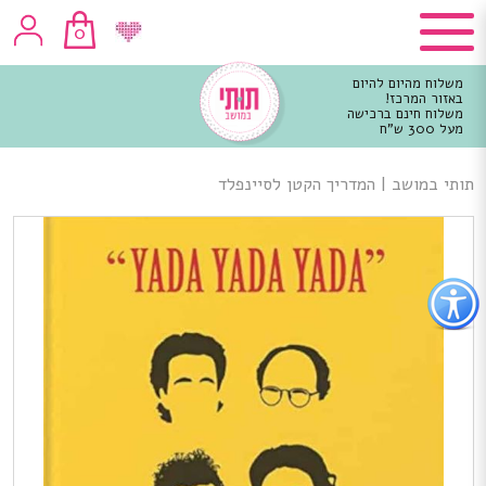
0
משלוח מהיום להיום
באזור המרכז!
משלוח חינם ברכישה
מעל 300 ש"ח
וכן
רכזי
תותי במושב
|
המדריך הקטן לסיינפלד
פתור
פתיחת
פריט
גישות