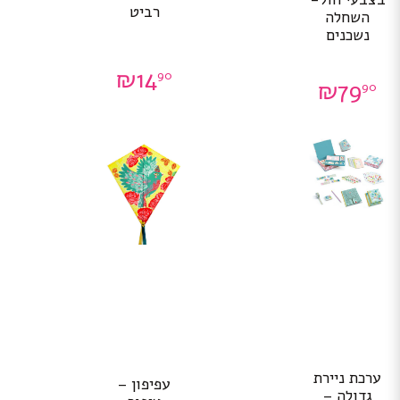
רביט
השחלה
נשכנים
₪
14
90
₪
79
90
ערכת ניירת
עפיפון –
גדולה –