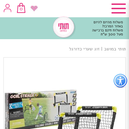
0
משלוח מהיום להיום
באזור המרכז!
משלוח חינם ברכישה
מעל 300 ש"ח
וכן
רכזי
תותי במושב
|
זוג שערי כדורגל
פתור
פתיחת
פריט
גישות