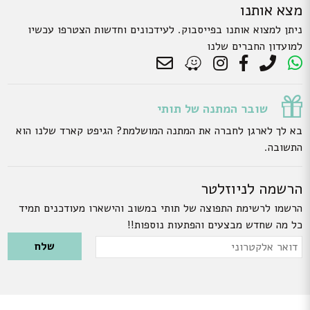
מצא אותנו
ניתן למצוא אותנו בפייסבוק. לעידכונים וחדשות הצטרפו עכשיו
למועדון החברים שלנו
שובר המתנה של תותי
בא לך לארגן לחברה את המתנה המושלמת? הגיפט קארד שלנו הוא
התשובה.
הרשמה לניוזלטר
הרשמו לרשימת התפוצה של תותי במשוב והישארו מעודכנים תמיד
כל מה שחדש מבצעים והפתעות נוספות!!
Please leave this field empty.
דואר
אלקטרוני