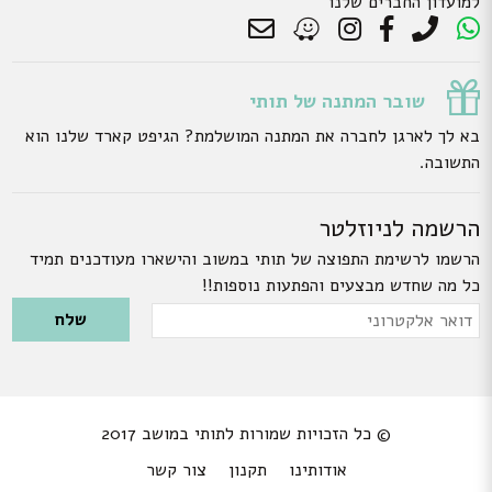
למועדון החברים שלנו
שובר המתנה של תותי
בא לך לארגן לחברה את המתנה המושלמת? הגיפט קארד שלנו הוא
התשובה.
הרשמה לניוזלטר
הרשמו לרשימת התפוצה של תותי במשוב והישארו מעודכנים תמיד
כל מה שחדש מבצעים והפתעות נוספות!!
Please leave this field empty.
דואר
אלקטרוני
© כל הזכויות שמורות לתותי במושב 2017
אודותינו
תקנון
צור קשר