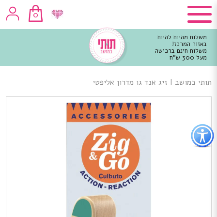
0
משלוח מהיום להיום
באזור המרכז!
משלוח חינם ברכישה
מעל 300 ש"ח
וכן
רכזי
תותי במושב
|
זיג אנד גו מדרון אליפטי
פתור
פתיחת
פריט
גישות