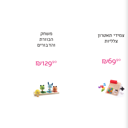
משחק
צמידי תאטרון
הכוורת
צלליות
והדבורים
₪
69
90
₪
129
90