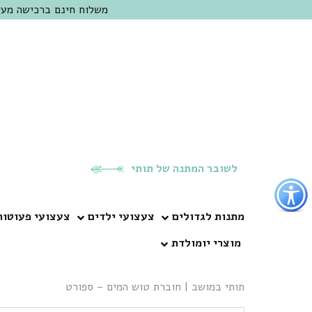
משלוח חינם ברכישה מעל 300 ש"ח | אופציה למשלוח מהיום להיום באזור המרכז | מוזמנים לבקר בחנות בכפר
לשובר המתנה של תותי
פתור
פתיחת
פריט
מתנות לגדולים
צעצועי ילדים
צעצועי פעוטות
גישות
מוצרי יומולדת
וכן
רכזי
תותי במושב
|
חוברת טוש המים – ספורט