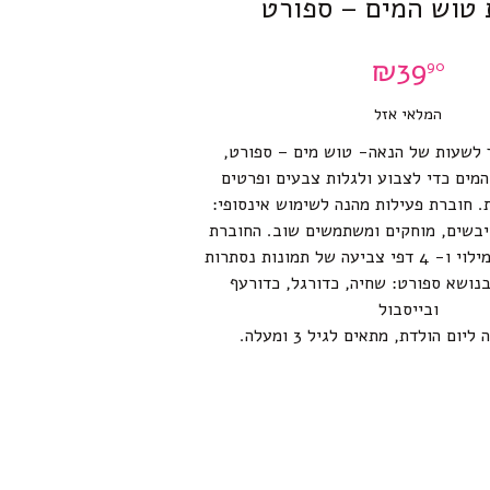
 טוש המים – ספורט
₪
39
90
המלאי אזל
 לשעות של הנאה- טוש מים – ספורט,
מים כדי לצבוע ולגלות צבעים ופרטים
 חוברת פעילות מהנה לשימוש אינסופי:
יבשים, מוחקים ומשתמשים שוב. החוברת
כוללת טוש מים למילוי ו- 4 דפי צביעה של תמונות נסתרות
נושא ספורט: שחיה, כדורגל, כדורעף
ובייסבול
ום הולדת, מתאים לגיל 3 ומעלה.