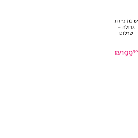
ערכת ניירת
גדולה –
שרלוט
₪
199
9