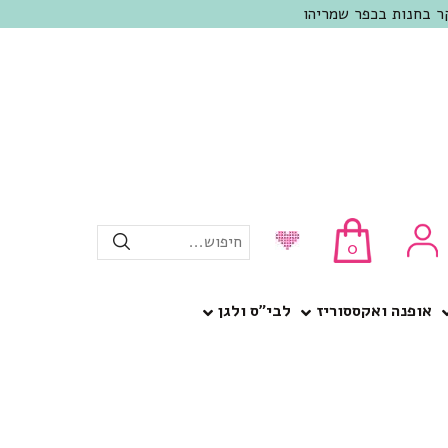
חיפוש...
0
אופנה ואקססוריז
לבי”ס ולגן