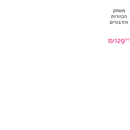
משחק
הכוורות
והדבורים
₪
129
90