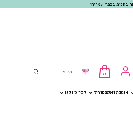
חיפוש...
0
אופנה ואקססוריז
לבי”ס ולגן