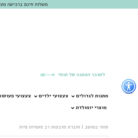
משלוח חינם ברכישה מעל 300 ש"ח | אופציה למשלוח מהיום להיום באזור המרכז | מוזמנים לבקר בחנות בכפר
לשובר המתנה של תותי
פתור
פתיחת
פריט
מתנות לגדולים
צעצועי ילדים
צעצועי פעוטות
גישות
מוצרי יומולדת
וכן
רכזי
תותי במושב
|
חוברת מדבקות רב פעמיות פיות