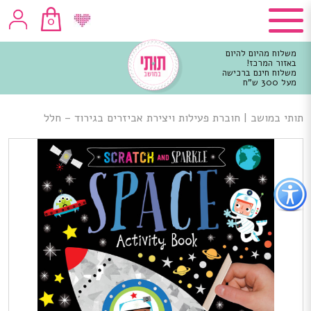
0
משלוח מהיום להיום
באזור המרכז!
משלוח חינם ברכישה
מעל 300 ש"ח
וכן
רכזי
תותי במושב
|
חוברת פעילות ויצירת אביזרים בגירוד – חלל
פתור
פתיחת
פריט
גישות