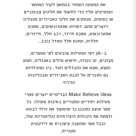
את המעטה השחור בהתאם לקווי המתאר
המופיעים עליו כדי לחשוף את חלקים צבעוניים
או כסופים, מנתקים את חלקי האביזרים מהגליון
ויוצרים מהם: דמויות אסטרונאוטים, מסכת
אסטרונאוט, מסכת חייזר, רכב חלל, חייזרים,
חללית, תחנת חלל ומודל כוכב..
ב-36 דפי הפעילות צובעים לפי מספרים,
מבוכים, קו נקודה, חיפוש מילים באנגלית, חפש
ומצא, מצא את ההבדלים ועוד. בין הפעילויות
גם הסברים על הכנת האביזרים שבגליונות
הגירוד.
Make Believe Ideas הבריטיים יוצרים ספרי
פעילות יחודיים ומקוריים באיכות מעולה. כל
ספר עוצב ותוכנן כך שימשוך את הילד לבטא
ולפתח את היכולות היצירתיות והלימודיות שלו,
ובכל ספר מחשבה עיצובית או דידקטית
מקורית.