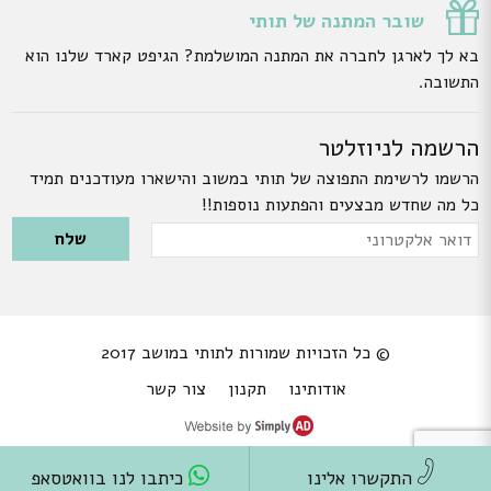
שובר המתנה של תותי
בא לך לארגן לחברה את המתנה המושלמת? הגיפט קארד שלנו הוא
התשובה.
הרשמה לניוזלטר
הרשמו לרשימת התפוצה של תותי במשוב והישארו מעודכנים תמיד
כל מה שחדש מבצעים והפתעות נוספות!!
Please leave this field empty.
דואר
אלקטרוני
© כל הזכויות שמורות לתותי במושב 2017
אודותינו
תקנון
צור קשר
התקשרו אלינו
כיתבו לנו בוואטסאפ