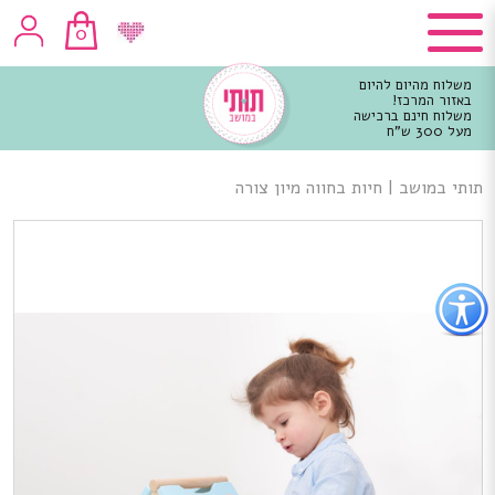
0
משלוח מהיום להיום
באזור המרכז!
משלוח חינם ברכישה
מעל 300 ש"ח
וכן
רכזי
תותי במושב
|
חיות בחווה מיון צורה
פתור
פתיחת
פריט
גישות